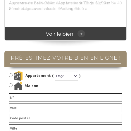
Appartement neuf située dans la ville du Barp, à moins de 40
minutes du centre ville de Bordeaux ...
+
Voir le bien
PRÉ-ESTIMEZ VOTRE
BIEN EN LIGNE !
Appartement (
)
Maison