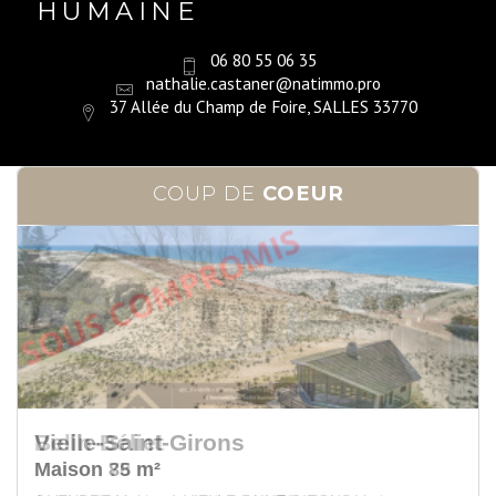
HUMAINE
06 80 55 06 35
nathalie.castaner@natimmo.pro
37 Allée du Champ de Foire, SALLES 33770
COUP DE
COEUR
Belin-Béliet
Maison 78 m²