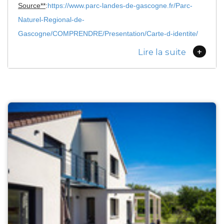
Source**
:
https://www.parc-landes-de-gascogne.fr/Parc-
Naturel-Regional-de-
Gascogne/COMPRENDRE/Presentation/Carte-d-identite/
+
Lire la suite