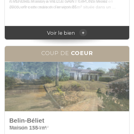
Cette maison mitoyenne d'environ 78 m², construite en
2008, offre un cadre de vie agréabl...
+
Voir le bien
COUP DE
COEUR
Belin-Béliet
Terrain 1384 m²