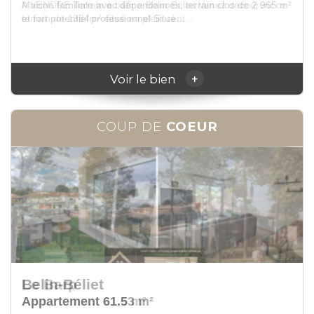
A VENDRE Terrain à bâtir à Belin-Béliet Venez décourvrir ce
terrain de 1384m² situé en plein cent...
+
Voir le bien
COUP DE
COEUR
Le Barp
Appartement 61.5 m²