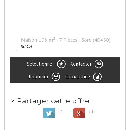
Maison 198 m² - 7 Pièces - Sore (40430)
Ref 634
Sélectionner
Contacter
Imprimer
Calculatrice
>
Partager cette offre
+1
+1