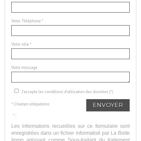
Votre Téléphone *
Votre ville *
Votre message
J'accepte les conditions d'utilisation des données (*)
ENVOYER
* Champs obligatoires
* :
Les informations recueillies sur ce formulaire sont
enregistrées dans un fichier informatisé par La Boite
Immo agissant comme Sous-traitant du traitement