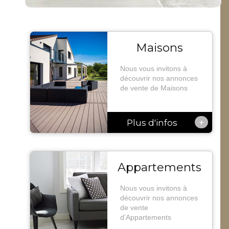
Maisons
Nous vous invitons à
découvrir nos annonces
de vente de Maisons
+
Plus d'infos
Appartements
Nous vous invitons à
découvrir nos annonces
de vente
d’Appartements