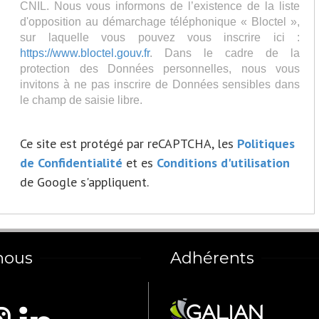
CNIL. Nous vous informons de l’existence de la liste
d'opposition au démarchage téléphonique « Bloctel »,
sur laquelle vous pouvez vous inscrire ici :
https://www.bloctel.gouv.fr
. Dans le cadre de la
protection des Données personnelles, nous vous
invitons à ne pas inscrire de Données sensibles dans
le champ de saisie libre.
Ce site est protégé par reCAPTCHA, les
Politiques
de Confidentialité
et es
Conditions d'utilisation
de Google s'appliquent.
nous
Adhérents