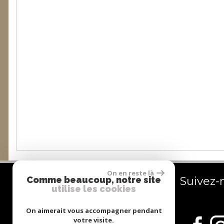
On en reste là
Contactez-nous
Suivez-
Comme beaucoup, notre site
utilise les cookies
06 80 55 06 35
On aimerait vous accompagner pendant
nathalie.castaner@natimmo.pro
votre visite.