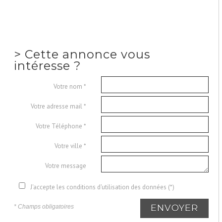
>
Cette annonce vous
intéresse ?
Votre nom *
Votre adresse mail *
Votre Téléphone *
Votre ville *
Votre message
J'accepte les conditions d'utilisation des données (*)
ENVOYER
* Champs obligatoires