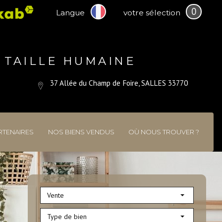
0
Langue
votre sélection
 TAILLE HUMAINE
37 Allée du Champ de Foire, SALLES 33770
RTENAIRES
NOS BIENS VENDUS
OÙ NOUS TROUVER ?
Vente
Type de bien