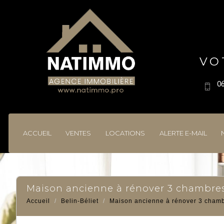
VO
06
ACCUEIL
VENTES
LOCATIONS
ALERTE E-MAIL
maison ancienne à rénover 3 chambres
Accueil
Belin-Béliet
Maison ancienne à rénover 3 chamb