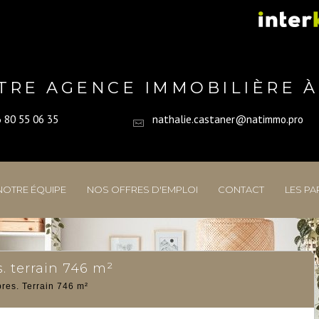
TRE AGENCE IMMOBILIÈRE À
 80 55 06 35
nathalie.castaner@natimmo.pro
NOTRE ÉQUIPE
NOS OFFRES D'EMPLOI
CONTACT
LES PA
. terrain 746 m²
res. Terrain 746 m²