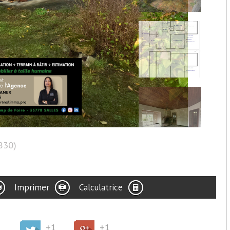
3830)
Imprimer
Calculatrice
+1
+1