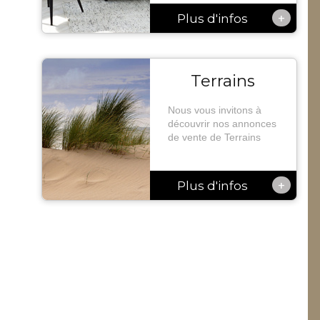
+
Plus d'infos
Terrains
Nous vous invitons à
découvrir nos annonces
de vente de Terrains
+
Plus d'infos