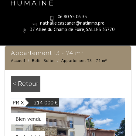
HUMAINE
06 80 55 06 35
nathalie.castaner@natimmo.pro
37 Allée du Champ de Foire, SALLES 33770
appartement t3 - 74 m²
Accueil
Belin-Béliet
Appartement T3 - 74 m²
< Retour
PRIX
214 000
€
Bien vendu