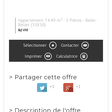
Appartement 74.49 m² - 3 Pièces - Belin-
Béliet (33830)
Ref 498
Sélectionner
Contacter
Imprimer
Calculatrice
>
Partager cette offre
+1
+1
>
Description de l'offre