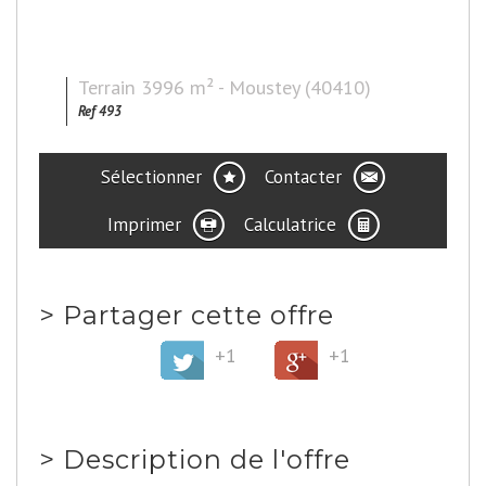
Terrain 3996 m² - Moustey (40410)
Ref 493
Sélectionner
Contacter
Imprimer
Calculatrice
>
Partager cette offre
+1
+1
>
Description de l'offre