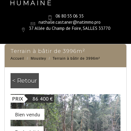
HUMAINE
06 80 55 06 35
nathalie.castaner@natimmo.pro
37 Allée du Champ de Foire, SALLES 33770
terrain à bâtir de 3996m²
Accueil
Moustey
Terrain à bâtir de 3996m²
< Retour
PRIX
86 400
€
Bien vendu